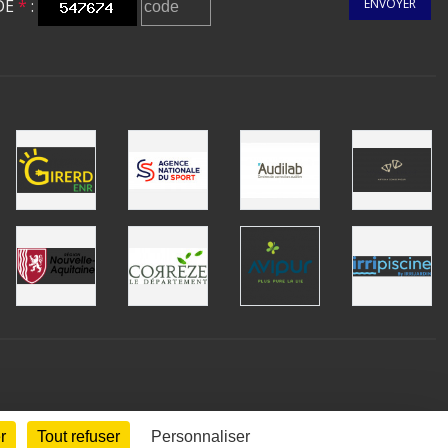
DE
*
:
ENVOYER
r
Tout refuser
Personnaliser