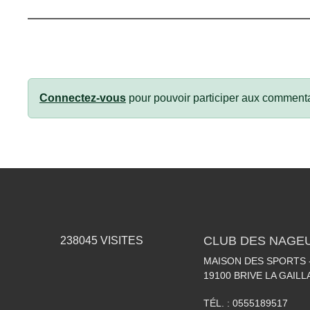
Connectez-vous
pour pouvoir participer aux commenta
CLUB DES NAGEU
238045
VISITES
MAISON DES SPORTS -
19100
BRIVE LA GAIL
TÉL. :
0555189517