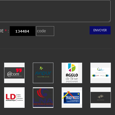
DE
*
:
ENVOYER