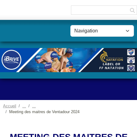
Panneau de gestion des cookies
Accueil
Meeting des maitres de Ventadour 2024
MEETING DES MAITRES DE