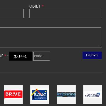
OBJET
*
DE
*
:
ENVOYER