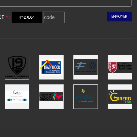
DE
*
:
ENVOYER