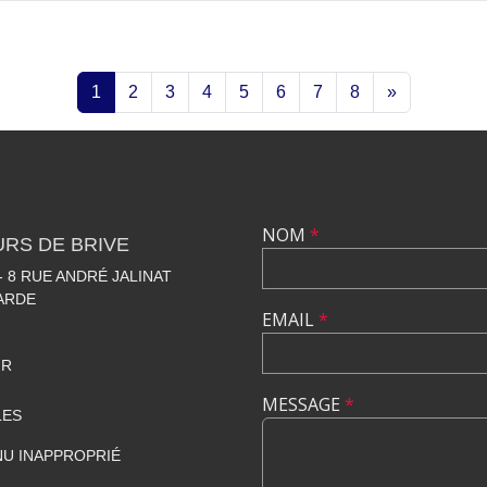
1
2
3
4
5
6
7
8
»
NOM
*
RS DE BRIVE
 8 RUE ANDRÉ JALINAT
LARDE
EMAIL
*
FR
MESSAGE
*
LES
U INAPPROPRIÉ