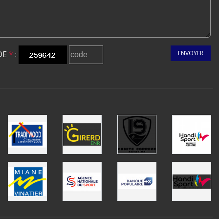
DE
*
:
ENVOYER