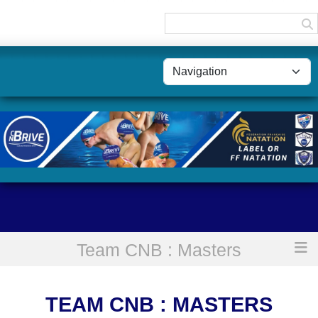
Panneau de gestion des cookies
Team CNB : Masters
Accueil
Team CNB : Masters
TEAM CNB : MASTERS