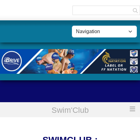
Panneau de gestion des cookies
Swim'Club
Accueil
SwimClub : Perfectionnement Adultes Soir
SWIMCLUB :