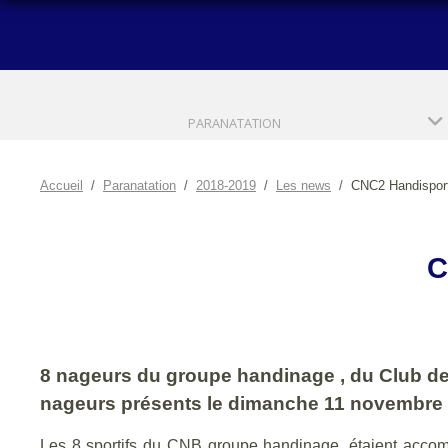
PARANATATION
Accueil
Paranatation
2018-2019
Les news
CNC2 Handisport
C
8 nageurs du groupe handinage , du Club des
nageurs présents le dimanche 11 novembre 20
Les 8 sportifs du CNB groupe handinage, étaient accomp