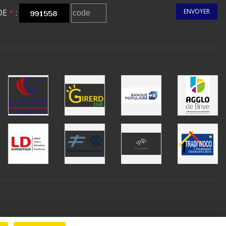
DE
*
:
ENVOYER