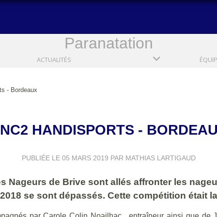
Paranatation
ACTUALITÉS
ÉQUI
s - Bordeaux
NC2 HANDISPORTS - BORDEA
PUBLIÉE LE
05 MARS 2019
PAR MATHIAS LARTIGAUD
 Nageurs de Brive sont allés affronter les nageur
18 se sont dépassés. Cette compétition était la
agnés par Carole Colin Noailhac , entraîneur ainsi que de J