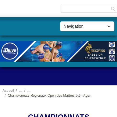
Panneau de gestion des cookies
Accueil
Championnats Régionaux Open des Maîtres été - Agen
CHAMPIONNATS