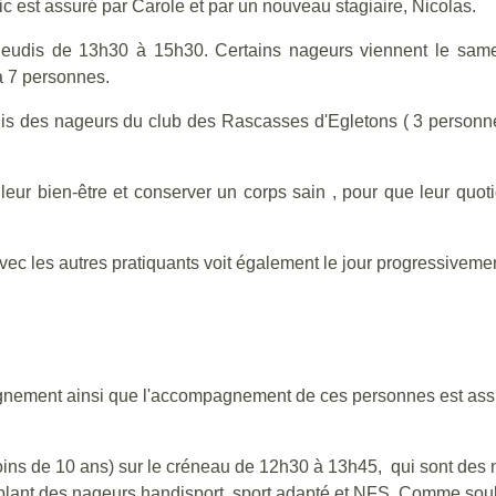
c est assuré par Carole et par un nouveau stagiaire, Nicolas.
 jeudis de 13h30 à 15h30. Certains nageurs viennent le sam
à 7 personnes.
edis des nageurs du club des Rascasses d'Egletons ( 3 personn
ur bien-être et conserver un corps sain , pour que leur quotidi
ec les autres pratiquants voit également le jour progressivement 
eignement ainsi que l'accompagnement de ces personnes est assur
oins de 10 ans) sur le créneau de 12h30 à 13h45, qui sont des n
lant des nageurs handisport ,sport adapté et NFS. Comme soul