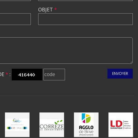
OBJET
*
DE
*
:
ENVOYER