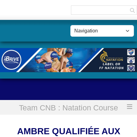
Panneau de gestion des cookies
Team CNB : Natation Course
Accueil
Ambre qualifiée aux Euros Juniors !
AMBRE QUALIFIÉE AUX