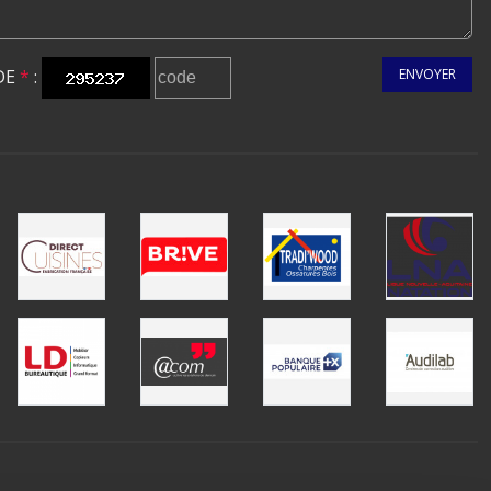
DE
*
:
ENVOYER