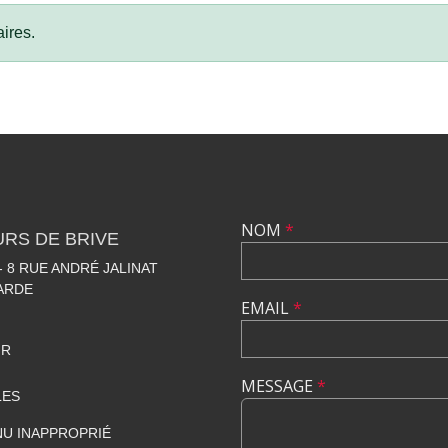
ires.
NOM
*
RS DE BRIVE
 8 RUE ANDRÉ JALINAT
LARDE
EMAIL
*
FR
MESSAGE
*
LES
U INAPPROPRIÉ