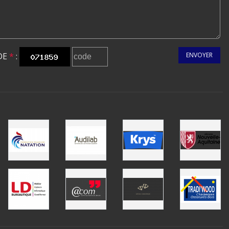
DE
*
:
ENVOYER