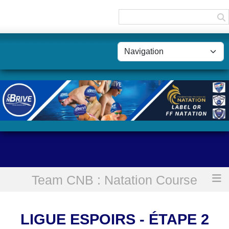
Panneau de gestion des cookies
Team CNB : Natation Course
Accueil
Ligue Espoirs - étape 2
LIGUE ESPOIRS - ÉTAPE 2