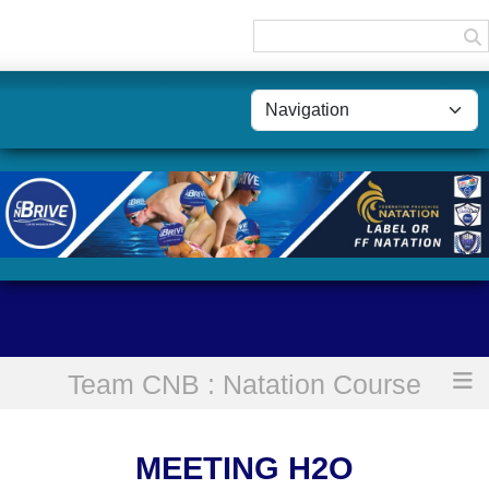
Panneau de gestion des cookies
Team CNB : Natation Course
Accueil
Meeting H2O
MEETING H2O