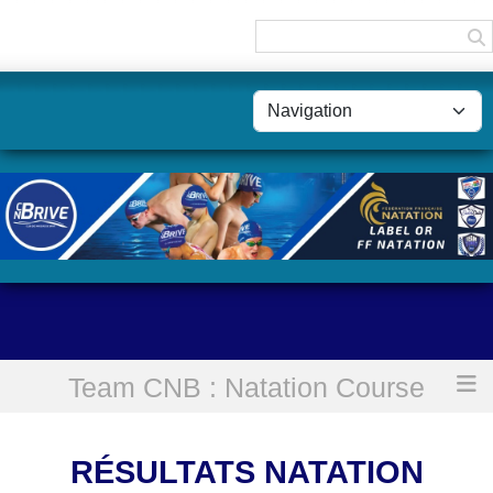
Panneau de gestion des cookies
Team CNB : Natation Course
Accueil
Résultats Natation Course du week-end
RÉSULTATS NATATION