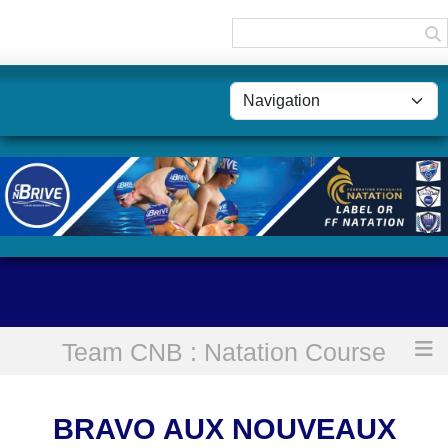
Panneau de gestion des cookies
Team CNB : Natation Course
Accueil
Bravo aux nouveaux officiels !!
BRAVO AUX NOUVEAUX