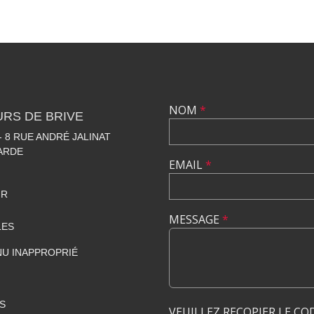
NOM
*
RS DE BRIVE
 8 RUE ANDRÉ JALINAT
LARDE
EMAIL
*
FR
MESSAGE
*
LES
U INAPPROPRIÉ
S
VEUILLEZ RECOPIER LE CO