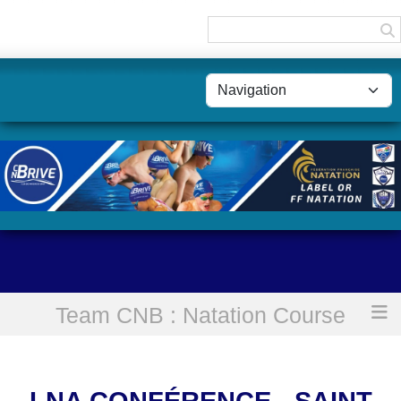
Panneau de gestion des cookies
Team CNB : Natation Course
Accueil
LNA Conférence - Saint Léonard - Lim'Cup 5
LNA CONFÉRENCE - SAINT