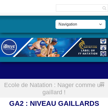
Panneau de gestion des cookies
Ecole de Natation : Nager comme un
Accueil
GA2 : Niveau Gaillards
gaillard !
GA2 : NIVEAU GAILLARDS