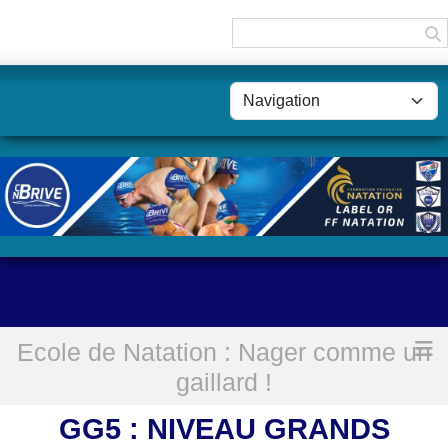
Panneau de gestion des cookies
Ecole de Natation : Nager comme un
Accueil
GG5 : Niveau Grands Gaillards
gaillard !
GG5 : NIVEAU GRANDS