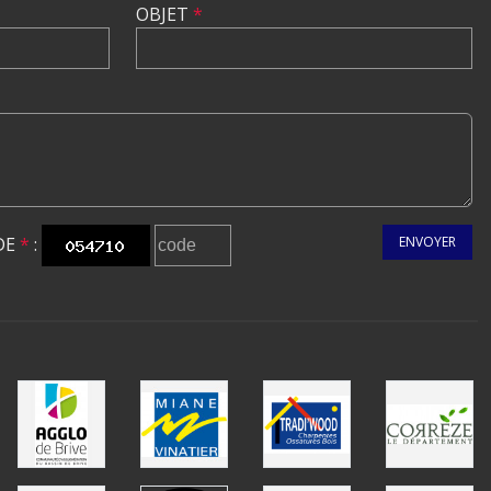
OBJET
*
DE
*
:
ENVOYER