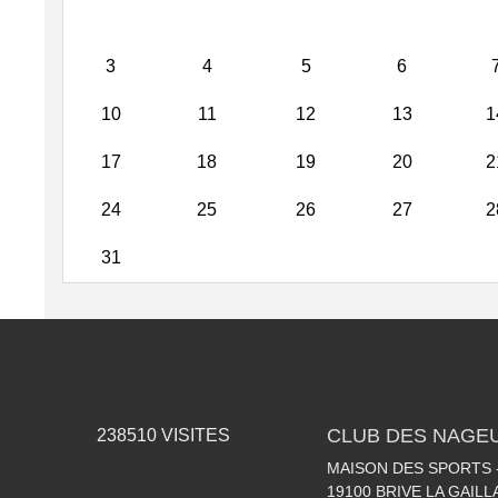
3
4
5
6
10
11
12
13
1
17
18
19
20
2
24
25
26
27
2
31
CLUB DES NAGEU
238510
VISITES
MAISON DES SPORTS -
19100
BRIVE LA GAIL