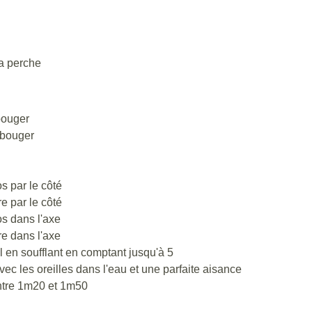
la perche
bouger
 bouger
os par le côté
re par le côté
os dans l'axe
re dans l'axe
 en soufflant en comptant jusqu'à 5
c les oreilles dans l'eau et une parfaite aisance
entre 1m20 et 1m50