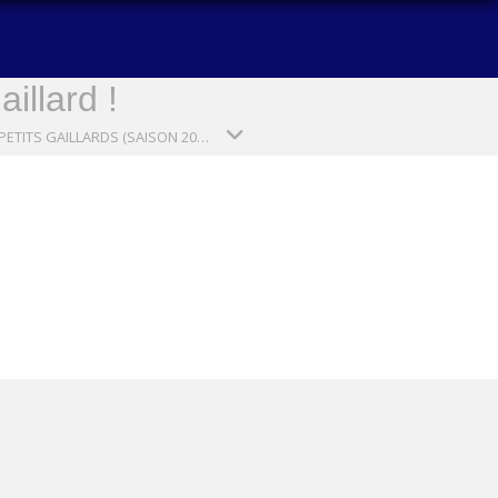
illard !
PG1 : PETITS GAILLARDS (SAISON 2025-2026)