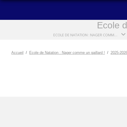
Ecole d
ECOLE DE NATATION : NAGER COMME UN GAILLARD !
Accueil
Ecole de Natation : Nager comme un gaillard !
2025-202