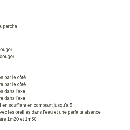
la perche
bouger
 bouger
os par le côté
re par le côté
os dans l'axe
re dans l'axe
 en soufflant en comptant jusqu'à 5
c les oreilles dans l'eau et une parfaite aisance
entre 1m20 et 1m50