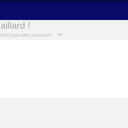
illard !
PG3 : PETITS GAILLARDS (SAISON 2024-2025)