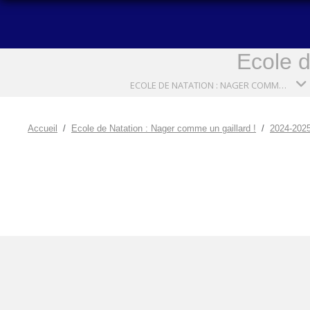
Ecole d
ECOLE DE NATATION : NAGER COMME UN GAILLARD !
Accueil
Ecole de Natation : Nager comme un gaillard !
2024-202