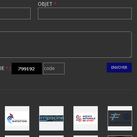
OBJET
*
DE
*
:
ENVOYER