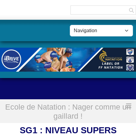
Panneau de gestion des cookies
Ecole de Natation : Nager comme un
Accueil
SG1 : Niveau Supers Gaillards
gaillard !
SG1 : NIVEAU SUPERS