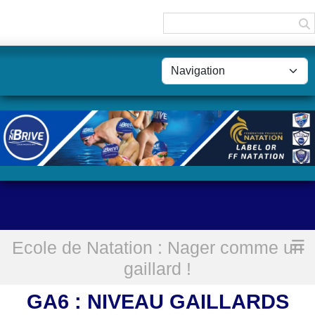
Panneau de gestion des cookies
Ecole de Natation : Nager comme un
Accueil
GA6 : Niveau Gaillards
gaillard !
GA6 : NIVEAU GAILLARDS