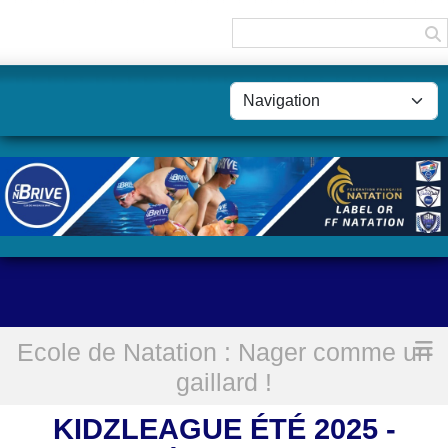
Panneau de gestion des cookies
Ecole de Natation : Nager comme un
Accueil
KidzLeague été 2025 - Résultats
gaillard !
KIDZLEAGUE ÉTÉ 2025 -